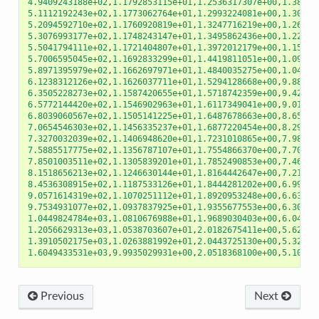
4.9409243188e+02
,
1.1792853115e+01
,
1.2536317307e+00
,
1.38507
5.1112192243e+02
,
1.1773062764e+01
,
1.2993224081e+00
,
1.30477
5.2094592710e+02
,
1.1760920819e+01
,
1.3247716219e+00
,
1.26304
5.3076993177e+02
,
1.1748243147e+01
,
1.3495862436e+00
,
1.22425
5.5041794111e+02
,
1.1721404807e+01
,
1.3972012179e+00
,
1.15459
5.7006595045e+02
,
1.1692833299e+01
,
1.4419811051e+00
,
1.09424
5.8971395979e+02
,
1.1662697971e+01
,
1.4840035275e+00
,
1.04162
6.1238312126e+02
,
1.1626037711e+01
,
1.5294128668e+00
,
9.88655
6.3505228273e+02
,
1.1587420655e+01
,
1.5718742359e+00
,
9.42380
6.5772144420e+02
,
1.1546902963e+01
,
1.6117349041e+00
,
9.01496
6.8039060567e+02
,
1.1505141225e+01
,
1.6487678663e+00
,
8.65521
7.0654546303e+02
,
1.1456335237e+01
,
1.6877220454e+00
,
8.29551
7.3270032039e+02
,
1.1406948620e+01
,
1.7231010865e+00
,
7.98347
7.5885517775e+02
,
1.1356787107e+01
,
1.7554866370e+00
,
7.70867
7.8501003511e+02
,
1.1305839201e+01
,
1.7852490853e+00
,
7.46411
8.1518656213e+02
,
1.1246630144e+01
,
1.8164442647e+00
,
7.21482
8.4536308915e+02
,
1.1187533126e+01
,
1.8444281202e+00
,
6.99642
9.0571614319e+02
,
1.1070251112e+01
,
1.8920953248e+00
,
6.63219
9.7534931077e+02
,
1.0937837925e+01
,
1.9355677553e+00
,
6.30280
1.0449824784e+03
,
1.0810676988e+01
,
1.9689030403e+00
,
6.04532
1.2056629313e+03
,
1.0538703607e+01
,
2.0182675411e+00
,
5.62618
1.3910502175e+03
,
1.0263881992e+01
,
2.0443725130e+00
,
5.32290
1.6049433531e+03
,
9.9935029931e+00
,
2.0518368100e+00
,
5.10057
Previous
Next