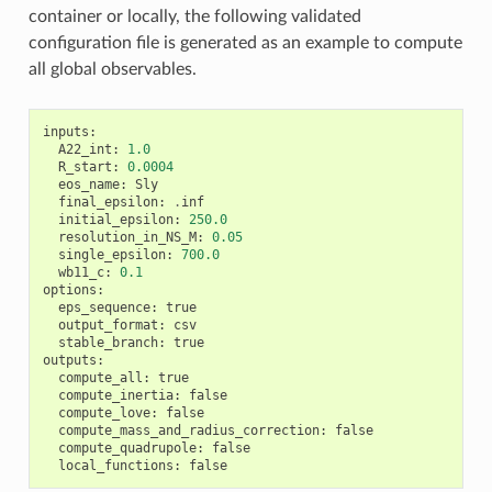
container or locally, the following validated
configuration file is generated as an example to compute
all global observables.
inputs
:
A22_int
:
1.0
R_start
:
0.0004
eos_name
:
Sly
final_epsilon
:
.
inf
initial_epsilon
:
250.0
resolution_in_NS_M
:
0.05
single_epsilon
:
700.0
wb11_c
:
0.1
options
:
eps_sequence
:
true
output_format
:
csv
stable_branch
:
true
outputs
:
compute_all
:
true
compute_inertia
:
false
compute_love
:
false
compute_mass_and_radius_correction
:
false
compute_quadrupole
:
false
local_functions
:
false