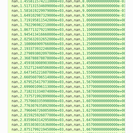
nan
,
1.455811574211000e+03
,
nan
,
nan
,
8.000000000000000e-01
,
na
nan
,
1.517131534609000e+03
,
nan
,
nan
,
8.500000000000000e-01
,
na
nan
,
1.581619229979000e+03
,
nan
,
nan
,
9.000000000000000e-01
,
na
nan
,
1.649102987329000e+03
,
nan
,
nan
,
9.500000000000000e-01
,
na
nan
,
1.719195811542000e+03
,
nan
,
nan
,
1.000000000000000e+00
,
na
nan
,
1.792296982210000e+03
,
nan
,
nan
,
1.050000000000000e+00
,
na
nan
,
1.867713279219000e+03
,
nan
,
nan
,
1.100000000000000e+00
,
na
nan
,
1.945413416660000e+03
,
nan
,
nan
,
1.150000000000000e+00
,
na
nan
,
2.025632032652000e+03
,
nan
,
nan
,
1.200000000000000e+00
,
na
nan
,
2.108066909766000e+03
,
nan
,
nan
,
1.250000000000000e+00
,
na
nan
,
2.193373932246000e+03
,
nan
,
nan
,
1.300000000000000e+00
,
na
nan
,
2.279893802097000e+03
,
nan
,
nan
,
1.350000000000000e+00
,
na
nan
,
2.368788878878000e+03
,
nan
,
nan
,
1.400000000000000e+00
,
na
nan
,
2.459383008903000e+03
,
nan
,
nan
,
1.450000000000000e+00
,
na
nan
,
2.552712440506000e+03
,
nan
,
nan
,
1.500000000000000e+00
,
na
nan
,
2.647345221607000e+03
,
nan
,
nan
,
1.550000000000000e+00
,
na
nan
,
2.660560706514000e+03
,
nan
,
nan
,
1.557000000000000e+00
,
na
nan
,
2.679525417973000e+03
,
nan
,
nan
,
1.567000000000000e+00
,
na
nan
,
2.699001096113000e+03
,
nan
,
nan
,
1.577000000000000e+00
,
na
nan
,
2.718231334074000e+03
,
nan
,
nan
,
1.587000000000000e+00
,
na
nan
,
2.737571992899000e+03
,
nan
,
nan
,
1.597000000000000e+00
,
na
nan
,
2.757060335998000e+03
,
nan
,
nan
,
1.607000000000000e+00
,
na
nan
,
2.776307635892000e+03
,
nan
,
nan
,
1.617000000000000e+00
,
na
nan
,
2.796046726005000e+03
,
nan
,
nan
,
1.627000000000000e+00
,
na
nan
,
2.815925926077000e+03
,
nan
,
nan
,
1.637000000000000e+00
,
na
nan
,
2.835904314295000e+03
,
nan
,
nan
,
1.647000000000000e+00
,
na
nan
,
2.855303031636000e+03
,
nan
,
nan
,
1.657000000000000e+00
,
na
nan
,
2.875179921945000e+03
,
nan
,
nan
,
1.667000000000000e+00
,
na