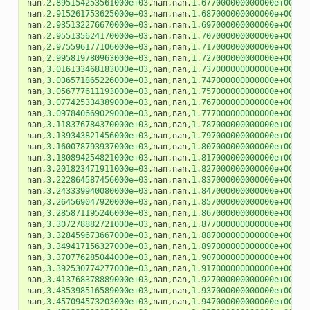
nan
,
2.895154253561000e+03
,
nan
,
nan
,
1.677000000000000e+00
,
na
nan
,
2.915261753625000e+03
,
nan
,
nan
,
1.687000000000000e+00
,
na
nan
,
2.935132276670000e+03
,
nan
,
nan
,
1.697000000000000e+00
,
na
nan
,
2.955135624170000e+03
,
nan
,
nan
,
1.707000000000000e+00
,
na
nan
,
2.975596177106000e+03
,
nan
,
nan
,
1.717000000000000e+00
,
na
nan
,
2.995819780963000e+03
,
nan
,
nan
,
1.727000000000000e+00
,
na
nan
,
3.016133468183000e+03
,
nan
,
nan
,
1.737000000000000e+00
,
na
nan
,
3.036571865226000e+03
,
nan
,
nan
,
1.747000000000000e+00
,
na
nan
,
3.056777611193000e+03
,
nan
,
nan
,
1.757000000000000e+00
,
na
nan
,
3.077425334389000e+03
,
nan
,
nan
,
1.767000000000000e+00
,
na
nan
,
3.097840669029000e+03
,
nan
,
nan
,
1.777000000000000e+00
,
na
nan
,
3.118376784370000e+03
,
nan
,
nan
,
1.787000000000000e+00
,
na
nan
,
3.139343821456000e+03
,
nan
,
nan
,
1.797000000000000e+00
,
na
nan
,
3.160078793937000e+03
,
nan
,
nan
,
1.807000000000000e+00
,
na
nan
,
3.180894254821000e+03
,
nan
,
nan
,
1.817000000000000e+00
,
na
nan
,
3.201823471911000e+03
,
nan
,
nan
,
1.827000000000000e+00
,
na
nan
,
3.222864587456000e+03
,
nan
,
nan
,
1.837000000000000e+00
,
na
nan
,
3.243339940080000e+03
,
nan
,
nan
,
1.847000000000000e+00
,
na
nan
,
3.264569047920000e+03
,
nan
,
nan
,
1.857000000000000e+00
,
na
nan
,
3.285871195246000e+03
,
nan
,
nan
,
1.867000000000000e+00
,
na
nan
,
3.307278882721000e+03
,
nan
,
nan
,
1.877000000000000e+00
,
na
nan
,
3.328459673667000e+03
,
nan
,
nan
,
1.887000000000000e+00
,
na
nan
,
3.349417156327000e+03
,
nan
,
nan
,
1.897000000000000e+00
,
na
nan
,
3.370776285044000e+03
,
nan
,
nan
,
1.907000000000000e+00
,
na
nan
,
3.392530774277000e+03
,
nan
,
nan
,
1.917000000000000e+00
,
na
nan
,
3.413768378889000e+03
,
nan
,
nan
,
1.927000000000000e+00
,
na
nan
,
3.435398516589000e+03
,
nan
,
nan
,
1.937000000000000e+00
,
na
nan
,
3.457094573203000e+03
,
nan
,
nan
,
1.947000000000000e+00
,
na