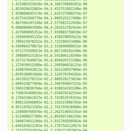
1.472485555618e-04
,
4.166770690301e-08
1.853929432883e-04
,
5.453751092248e-08
2.938800695574e-04
,
1.016727000374e-07
4.657541930779e-04
,
1.890525527400e-07
5.867504347338e-04
,
2.577081512920e-07
9.008806865990e-04
,
4.281612782424e-07
1.427609805351e-03
,
7.939083759830e-07
2.336904695125e-03
,
1.470478092623e-06
3.705615078252e-03
,
2.722506553489e-06
4.504964379873e-03
,
3.533890900012e-06
5.671172939923e-03
,
4.807140182249e-06
7.398889325181e-03
,
6.541006116590e-06
9.317327649072e-03
,
8.894020721508e-06
1.172939922589e-02
,
1.209586818125e-05
1.420878442811e-02
,
1.562226937960e-05
1.859538901666e-02
,
2.124578704282e-05
2.341392270152e-02
,
2.888528273624e-05
2.609524877994e-02
,
3.349769067532e-05
3.560329836764e-02
,
4.938834103108e-05
4.736635440624e-02
,
7.034078142554e-05
6.170415661637e-02
,
9.742853576333e-05
7.898132046895e-02
,
1.316315066783e-04
9.951197621585e-02
,
1.741355636000e-04
1.238009760476e-01
,
2.262514043191e-04
1.522409827789e-01
,
2.892897266259e-04
1.584674931284e-01
,
3.032705030583e-04
1.649183822292e-01
,
3.178754212957e-04
1.715375553935e-01
,
3.329172387967e-04