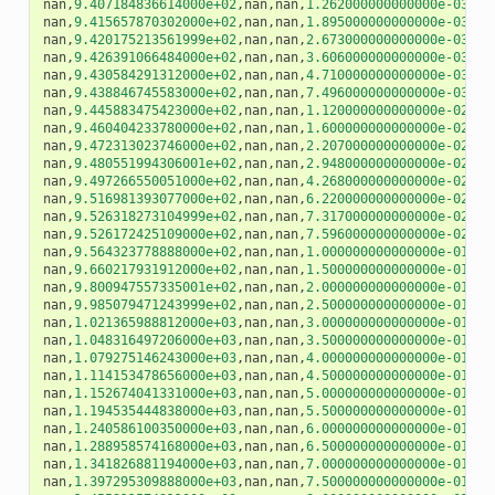
nan
,
9.407184836614000e+02
,
nan
,
nan
,
1.262000000000000e-03
,
na
nan
,
9.415657870302000e+02
,
nan
,
nan
,
1.895000000000000e-03
,
na
nan
,
9.420175213561999e+02
,
nan
,
nan
,
2.673000000000000e-03
,
na
nan
,
9.426391066484000e+02
,
nan
,
nan
,
3.606000000000000e-03
,
na
nan
,
9.430584291312000e+02
,
nan
,
nan
,
4.710000000000000e-03
,
na
nan
,
9.438846745583000e+02
,
nan
,
nan
,
7.496000000000000e-03
,
na
nan
,
9.445883475423000e+02
,
nan
,
nan
,
1.120000000000000e-02
,
na
nan
,
9.460404233780000e+02
,
nan
,
nan
,
1.600000000000000e-02
,
na
nan
,
9.472313023746000e+02
,
nan
,
nan
,
2.207000000000000e-02
,
na
nan
,
9.480551994306001e+02
,
nan
,
nan
,
2.948000000000000e-02
,
na
nan
,
9.497266550051000e+02
,
nan
,
nan
,
4.268000000000000e-02
,
na
nan
,
9.516981393077000e+02
,
nan
,
nan
,
6.220000000000000e-02
,
na
nan
,
9.526318273104999e+02
,
nan
,
nan
,
7.317000000000000e-02
,
na
nan
,
9.526172425109000e+02
,
nan
,
nan
,
7.596000000000000e-02
,
na
nan
,
9.564323778888000e+02
,
nan
,
nan
,
1.000000000000000e-01
,
na
nan
,
9.660217931912000e+02
,
nan
,
nan
,
1.500000000000000e-01
,
na
nan
,
9.800947557335001e+02
,
nan
,
nan
,
2.000000000000000e-01
,
na
nan
,
9.985079471243999e+02
,
nan
,
nan
,
2.500000000000000e-01
,
na
nan
,
1.021365988812000e+03
,
nan
,
nan
,
3.000000000000000e-01
,
na
nan
,
1.048316497206000e+03
,
nan
,
nan
,
3.500000000000000e-01
,
na
nan
,
1.079275146243000e+03
,
nan
,
nan
,
4.000000000000000e-01
,
na
nan
,
1.114153478656000e+03
,
nan
,
nan
,
4.500000000000000e-01
,
na
nan
,
1.152674041331000e+03
,
nan
,
nan
,
5.000000000000000e-01
,
na
nan
,
1.194535444838000e+03
,
nan
,
nan
,
5.500000000000000e-01
,
na
nan
,
1.240586100350000e+03
,
nan
,
nan
,
6.000000000000000e-01
,
na
nan
,
1.288958574168000e+03
,
nan
,
nan
,
6.500000000000000e-01
,
na
nan
,
1.341826881194000e+03
,
nan
,
nan
,
7.000000000000000e-01
,
na
nan
,
1.397295309888000e+03
,
nan
,
nan
,
7.500000000000000e-01
,
na