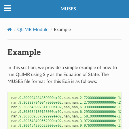
MUSES
QLIMR Module
Example
Example
In this section, we provide a simple example of how to
run QLIMR using Sly as the Equation of State. The
MUSES file format for this EoS is as follows:
nan
,
9.300994234859000e+02
,
nan
,
nan
,
2.720000000000000e-14
,
na
nan
,
9.363837940047000e+02
,
nan
,
nan
,
1.270000000000000e-13
,
na
nan
,
9.308643992311000e+02
,
nan
,
nan
,
6.930000000000000e-13
,
na
nan
,
9.303084180158000e+02
,
nan
,
nan
,
6.295000000000000e-12
,
na
nan
,
9.303009587092999e+02
,
nan
,
nan
,
1.581000000000000e-11
,
na
nan
,
9.302548490562000e+02
,
nan
,
nan
,
3.972000000000000e-11
,
na
nan
,
9.300454296622000e+02
,
nan
,
nan
,
9.976000000000000e-11
,
na