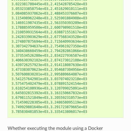
3.022381780445e+03
,
2.415428785420e+03
3.053233858754e+03
,
2.451629010111e+03
3.084085937062e+03
,
2.488453376607e+03
3.115498962248e+03
,
2.525901884908e+03
3.146911987435e+03
,
2.563350393209e+03
3.178885959500e+03
,
2.600798901510e+03
3.210859931564e+03
,
2.638871551617e+03
3.242833903629e+03
,
2.677568343528e+03
3.274807875694e+03
,
2.715640993634e+03
3.307342794637e+03
,
2.754961927350e+03
3.340438660459e+03
,
2.794282861066e+03
3.373534526280e+03
,
2.834227936587e+03
3.406630392102e+03
,
2.874173012108e+03
3.439726257923e+03
,
2.914118087630e+03
3.473383070623e+03
,
2.954687304956e+03
3.507600830201e+03
,
2.995880664087e+03
3.541257642901e+03
,
3.037074023218e+03
3.575475402479e+03
,
3.078891524154e+03
3.610254108936e+03
,
3.120709025091e+03
3.645032815392e+03
,
3.163150667832e+03
3.679811521849e+03
,
3.205592310573e+03
3.714590228305e+03
,
3.248658095119e+03
3.749929881640e+03
,
3.291723879665e+03
3.785830481853e+03
,
3.335413806017e+03
Whether executing the module using a Docker