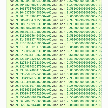
nan
,
9.302985210094000e+02
,
nan
,
nan
,
2.506000000000000e-10
,
na
nan
,
9.304782468767000e+02
,
nan
,
nan
,
6.294000000000000e-10
,
na
nan
,
9.303375079165000e+02
,
nan
,
nan
,
1.581000000000000e-09
,
na
nan
,
9.304537100458000e+02
,
nan
,
nan
,
3.972000000000000e-09
,
na
nan
,
9.304521396342000e+02
,
nan
,
nan
,
5.000000000000000e-09
,
na
nan
,
9.306903047175000e+02
,
nan
,
nan
,
9.975999999999999e-09
,
na
nan
,
9.308973999003000e+02
,
nan
,
nan
,
1.990000000000000e-08
,
na
nan
,
9.308808730459000e+02
,
nan
,
nan
,
3.973000000000000e-08
,
na
nan
,
9.308701381918000e+02
,
nan
,
nan
,
7.926000000000000e-08
,
na
nan
,
9.316269656464000e+02
,
nan
,
nan
,
1.581000000000000e-07
,
na
nan
,
9.314288337478000e+02
,
nan
,
nan
,
1.991000000000000e-07
,
na
nan
,
9.315010844659000e+02
,
nan
,
nan
,
3.156000000000000e-07
,
na
nan
,
9.317001512311000e+02
,
nan
,
nan
,
5.001000000000000e-07
,
na
nan
,
9.323509258023000e+02
,
nan
,
nan
,
6.296000000000000e-07
,
na
nan
,
9.323563131036000e+02
,
nan
,
nan
,
9.667000000000000e-07
,
na
nan
,
9.323784032162999e+02
,
nan
,
nan
,
1.532000000000000e-06
,
na
nan
,
9.327384017623000e+02
,
nan
,
nan
,
2.507000000000000e-06
,
na
nan
,
9.331498703587000e+02
,
nan
,
nan
,
3.974000000000000e-06
,
na
nan
,
9.334364949841000e+02
,
nan
,
nan
,
4.830000000000000e-06
,
na
nan
,
9.333958362284000e+02
,
nan
,
nan
,
6.081000000000000e-06
,
na
nan
,
9.338499787260000e+02
,
nan
,
nan
,
7.930000000000000e-06
,
na
nan
,
9.343039140246000e+02
,
nan
,
nan
,
9.982000000000000e-06
,
na
nan
,
9.340887107458000e+02
,
nan
,
nan
,
1.257000000000000e-05
,
na
nan
,
9.345865110049000e+02
,
nan
,
nan
,
1.522000000000000e-05
,
na
nan
,
9.350394175642000e+02
,
nan
,
nan
,
1.991000000000000e-05
,
na
nan
,
9.350940560133999e+02
,
nan
,
nan
,
2.507000000000000e-05
,
na
nan
,
9.361786625086000e+02
,
nan
,
nan
,
2.791000000000000e-05
,
na
nan
,
9.365034596448000e+02
,
nan
,
nan
,
3.807000000000000e-05
,
na