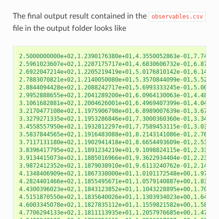
The final output result contained in the
observables.csv
file in the output folder looks like
2.5000000000e+02
,
1.2390176380e+01
,
4.3550052863e-01
,
7.74382
2.5961023607e+02
,
1.2287175717e+01
,
4.6830606732e-01
,
6.87906
2.6922047214e+02
,
1.2205219419e+01
,
5.0176810142e-01
,
6.14846
2.7883070821e+02
,
1.2140050080e+01
,
5.3570844099e-01
,
5.52854
2.8844094428e+02
,
1.2088242717e+01
,
5.6993333245e-01
,
5.00037
2.9952888655e+02
,
1.2041289200e+01
,
6.0964130063e-01
,
4.48353
3.1061682881e+02
,
1.2004626001e+01
,
6.4969407399e-01
,
4.04464
3.2170477108e+02
,
1.1975906798e+01
,
6.8989007639e-01
,
3.67010
3.3279271335e+02
,
1.1953286846e+01
,
7.3000360360e-01
,
3.34927
3.4558557950e+02
,
1.1932812297e+01
,
7.7589453115e-01
,
3.03441
3.5837844565e+02
,
1.1916483088e+01
,
8.2143141086e-01
,
2.76655
3.7117131180e+02
,
1.1902941418e+01
,
8.6654493609e-01
,
2.53669
3.8396417795e+02
,
1.1891234219e+01
,
9.1098824115e-01
,
2.33873
3.9134415073e+02
,
1.1885016966e+01
,
9.3622934404e-01
,
2.23705
3.9872412352e+02
,
1.1879038910e+01
,
9.6113240762e-01
,
2.14346
4.1348406909e+02
,
1.1867338000e+01
,
1.0101172548e+00
,
1.97652
4.2824401466e+02
,
1.1855495671e+01
,
1.0579140887e+00
,
1.83259
4.4300396023e+02
,
1.1843123852e+01
,
1.1043228895e+00
,
1.70799
4.5151870550e+02
,
1.1835640026e+01
,
1.1303934023e+00
,
1.64370
4.6003345078e+02
,
1.1827835112e+01
,
1.1559821582e+00
,
1.58419
4.7706294133e+02
,
1.1811113935e+01
,
1.2057976685e+00
,
1.47749