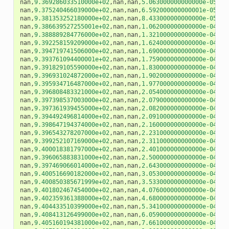
nan
,
9.369286033510000e+02
,
nan
,
nan
,
5.063000000000000e-05
,
na
nan
,
9.375240466039000e+02
,
nan
,
nan
,
6.592000000000001e-05
,
na
nan
,
9.381353252180000e+02
,
nan
,
nan
,
8.433000000000000e-05
,
na
nan
,
9.386639527255001e+02
,
nan
,
nan
,
1.062000000000000e-04
,
na
nan
,
9.388889284776000e+02
,
nan
,
nan
,
1.321000000000000e-04
,
na
nan
,
9.392258159209000e+02
,
nan
,
nan
,
1.624000000000000e-04
,
na
nan
,
9.394719741506000e+02
,
nan
,
nan
,
1.690000000000000e-04
,
na
nan
,
9.393761094400001e+02
,
nan
,
nan
,
1.759000000000000e-04
,
na
nan
,
9.391829105590000e+02
,
nan
,
nan
,
1.830000000000000e-04
,
na
nan
,
9.396931024872000e+02
,
nan
,
nan
,
1.902000000000000e-04
,
na
nan
,
9.395934716487000e+02
,
nan
,
nan
,
1.977000000000000e-04
,
na
nan
,
9.396808483321000e+02
,
nan
,
nan
,
2.054000000000000e-04
,
na
nan
,
9.397398537003000e+02
,
nan
,
nan
,
2.079000000000000e-04
,
na
nan
,
9.397361939455000e+02
,
nan
,
nan
,
2.082000000000000e-04
,
na
nan
,
9.394492496814000e+02
,
nan
,
nan
,
2.091000000000000e-04
,
na
nan
,
9.398647194374000e+02
,
nan
,
nan
,
2.160000000000000e-04
,
na
nan
,
9.396543278207000e+02
,
nan
,
nan
,
2.231000000000000e-04
,
na
nan
,
9.399252107169000e+02
,
nan
,
nan
,
2.311000000000000e-04
,
na
nan
,
9.400018381797000e+02
,
nan
,
nan
,
2.401000000000000e-04
,
na
nan
,
9.396065883831000e+02
,
nan
,
nan
,
2.500000000000000e-04
,
na
nan
,
9.397469066014000e+02
,
nan
,
nan
,
2.643000000000000e-04
,
na
nan
,
9.400516690182000e+02
,
nan
,
nan
,
3.053000000000000e-04
,
na
nan
,
9.400850385671999e+02
,
nan
,
nan
,
3.533000000000000e-04
,
na
nan
,
9.401802467454000e+02
,
nan
,
nan
,
4.076000000000000e-04
,
na
nan
,
9.402359361388000e+02
,
nan
,
nan
,
4.680000000000000e-04
,
na
nan
,
9.404433510399000e+02
,
nan
,
nan
,
5.341000000000000e-04
,
na
nan
,
9.408413126499000e+02
,
nan
,
nan
,
6.059000000000000e-04
,
na
nan
,
9.405160194381000e+02
,
nan
,
nan
,
7.661000000000000e-04
,
na