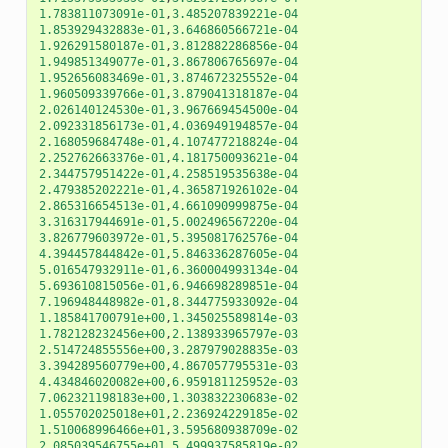
1.783811073091e-01
,
3.485207839221e-04
1.853929432883e-01
,
3.646860566721e-04
1.926291580187e-01
,
3.812882286856e-04
1.949851349077e-01
,
3.867806765697e-04
1.952656083469e-01
,
3.874672325552e-04
1.960509339766e-01
,
3.879041318187e-04
2.026140124530e-01
,
3.967669454500e-04
2.092331856173e-01
,
4.036949194857e-04
2.168059684748e-01
,
4.107477218824e-04
2.252762663376e-01
,
4.181750093621e-04
2.344757951422e-01
,
4.258519535638e-04
2.479385202221e-01
,
4.365871926102e-04
2.865316654513e-01
,
4.661090999875e-04
3.316317944691e-01
,
5.002496567220e-04
3.826779603972e-01
,
5.395081762576e-04
4.394457844842e-01
,
5.846336287605e-04
5.016547932911e-01
,
6.360004993134e-04
5.693610815056e-01
,
6.946698289851e-04
7.196948448982e-01
,
8.344775933092e-04
1.185841700791e+00
,
1.345025589814e-03
1.782128232456e+00
,
2.138933965797e-03
2.514724855556e+00
,
3.287979028835e-03
3.394289560779e+00
,
4.867057795531e-03
4.434846020082e+00
,
6.959181125952e-03
7.062321198183e+00
,
1.303832230683e-02
1.055702025018e+01
,
2.236924229185e-02
1.510068996466e+01
,
3.595680938709e-02
2.085039546755e+01
,
5.499937585819e-02