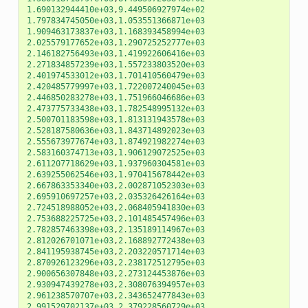
1.690132944410e+03
,
9.449506927974e+02
1.797834745050e+03
,
1.053551366871e+03
1.909463173837e+03
,
1.168393458994e+03
2.025579177652e+03
,
1.290725252777e+03
2.146182756493e+03
,
1.419922606416e+03
2.271834857239e+03
,
1.557233803520e+03
2.401974533012e+03
,
1.701410560479e+03
2.420485779997e+03
,
1.722007240045e+03
2.446850283278e+03
,
1.751966046686e+03
2.473775733438e+03
,
1.782548995132e+03
2.500701183598e+03
,
1.813131943578e+03
2.528187580636e+03
,
1.843714892023e+03
2.555673977674e+03
,
1.874921982274e+03
2.583160374713e+03
,
1.906129072525e+03
2.611207718629e+03
,
1.937960304581e+03
2.639255062546e+03
,
1.970415678442e+03
2.667863353340e+03
,
2.002871052303e+03
2.695910697257e+03
,
2.035326426164e+03
2.724518988052e+03
,
2.068405941830e+03
2.753688225725e+03
,
2.101485457496e+03
2.782857463398e+03
,
2.135189114967e+03
2.812026701071e+03
,
2.168892772438e+03
2.841195938745e+03
,
2.203220571714e+03
2.870926123296e+03
,
2.238172512795e+03
2.900656307848e+03
,
2.273124453876e+03
2.930947439278e+03
,
2.308076394957e+03
2.961238570707e+03
,
2.343652477843e+03
2.991529702137e+03
,
2.379228560729e+03