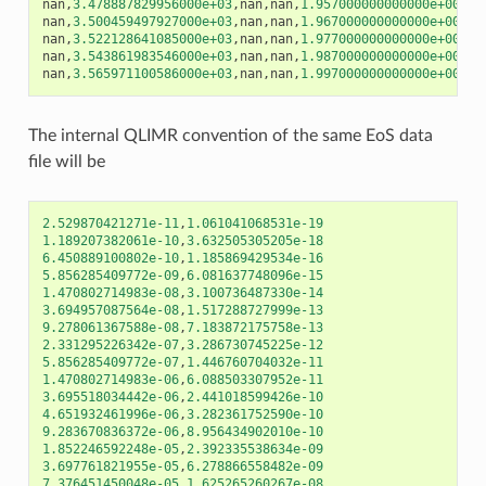
nan
,
3.478887829956000e+03
,
nan
,
nan
,
1.957000000000000e+00
,
na
nan
,
3.500459497927000e+03
,
nan
,
nan
,
1.967000000000000e+00
,
na
nan
,
3.522128641085000e+03
,
nan
,
nan
,
1.977000000000000e+00
,
na
nan
,
3.543861983546000e+03
,
nan
,
nan
,
1.987000000000000e+00
,
na
nan
,
3.565971100586000e+03
,
nan
,
nan
,
1.997000000000000e+00
,
na
The internal QLIMR convention of the same EoS data
file will be
2.529870421271e-11
,
1.061041068531e-19
1.189207382061e-10
,
3.632505305205e-18
6.450889100802e-10
,
1.185869429534e-16
5.856285409772e-09
,
6.081637748096e-15
1.470802714983e-08
,
3.100736487330e-14
3.694957087564e-08
,
1.517288727999e-13
9.278061367588e-08
,
7.183872175758e-13
2.331295226342e-07
,
3.286730745225e-12
5.856285409772e-07
,
1.446760704032e-11
1.470802714983e-06
,
6.088503307952e-11
3.695518034442e-06
,
2.441018599426e-10
4.651932461996e-06
,
3.282361752590e-10
9.283670836372e-06
,
8.956434902010e-10
1.852246592248e-05
,
2.392335538634e-09
3.697761821955e-05
,
6.278866558482e-09
7.376451450048e-05
,
1.625265260267e-08