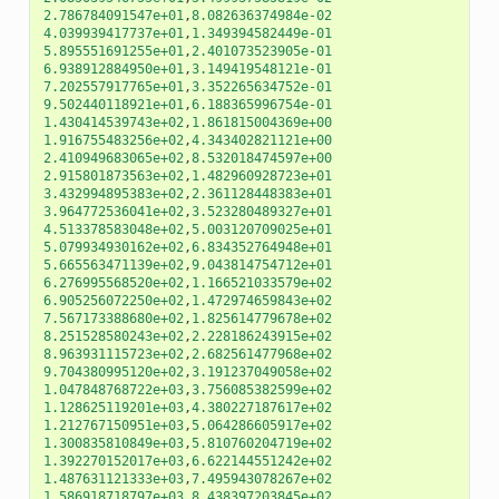
2.786784091547e+01
,
8.082636374984e-02
4.039939417737e+01
,
1.349394582449e-01
5.895551691255e+01
,
2.401073523905e-01
6.938912884950e+01
,
3.149419548121e-01
7.202557917765e+01
,
3.352265634752e-01
9.502440118921e+01
,
6.188365996754e-01
1.430414539743e+02
,
1.861815004369e+00
1.916755483256e+02
,
4.343402821121e+00
2.410949683065e+02
,
8.532018474597e+00
2.915801873563e+02
,
1.482960928723e+01
3.432994895383e+02
,
2.361128448383e+01
3.964772536041e+02
,
3.523280489327e+01
4.513378583048e+02
,
5.003120709025e+01
5.079934930162e+02
,
6.834352764948e+01
5.665563471139e+02
,
9.043814754712e+01
6.276995568520e+02
,
1.166521033579e+02
6.905256072250e+02
,
1.472974659843e+02
7.567173388680e+02
,
1.825614779678e+02
8.251528580243e+02
,
2.228186243915e+02
8.963931115723e+02
,
2.682561477968e+02
9.704380995120e+02
,
3.191237049058e+02
1.047848768722e+03
,
3.756085382599e+02
1.128625119201e+03
,
4.380227187617e+02
1.212767150951e+03
,
5.064286605917e+02
1.300835810849e+03
,
5.810760204719e+02
1.392270152017e+03
,
6.622144551242e+02
1.487631121333e+03
,
7.495943078267e+02
1.586918718797e+03
,
8.438397203845e+02